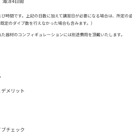
、海洋4日間
よび時間です。上記の日数に加えて講習日が必要になる場合は、所定の
に既定のダイブ数を行えなかった場合も含みます。）
外で購入された器材のコンフィギュレーションには別途費用を頂戴いたします。
ツ
とデメリット
イブチェック