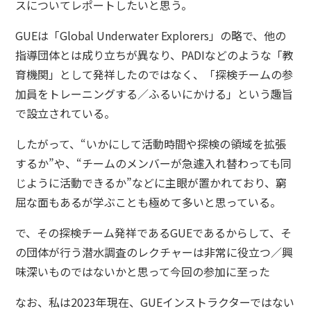
スについてレポートしたいと思う。
GUEは「Global Underwater Explorers」の略で、他の
指導団体とは成り立ちが異なり、PADIなどのような「教
育機関」として発祥したのではなく、「探検チームの参
加員をトレーニングする／ふるいにかける」という趣旨
で設立されている。
したがって、“いかにして活動時間や探検の領域を拡張
するか”や、“チームのメンバーが急遽入れ替わっても同
じように活動できるか”などに主眼が置かれており、窮
屈な面もあるが学ぶことも極めて多いと思っている。
で、その探検チーム発祥であるGUEであるからして、そ
の団体が行う潜水調査のレクチャーは非常に役立つ／興
味深いものではないかと思って今回の参加に至った
なお、私は2023年現在、GUEインストラクターではない