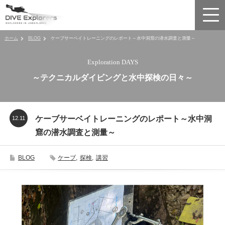
ホーム
BLOG
ケーブサーベイトレーニングのレポート～水中洞窟の潜水調査と測量～
Exploration DAYS
～テクニカルダイビングと水中探検の日々～
ケーブサーベイトレーニングのレポート～水中洞
12.11
窟の潜水調査と測量～
BLOG
ケーブ
,
探検
,
講習