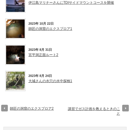
伊江島マリナーさんにTDIサイドマウントコースを開催
2023年 10月 22日
師匠の洞窟のエクスプロア1
2023年 8月 31日
宮平洞正面ルート2
2023年 8月 24日
大城さんの水穴の水中探検1
師匠の洞窟のエクスプロア2
講習でガス計画を教えるときのこ
と