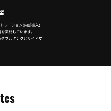
習
ネトレーション(内部進入)
習を実施しています。
のダブルタンクとサイドマ
ites